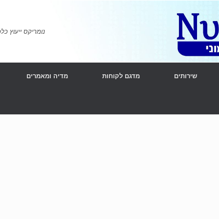
נומריקס ייעוץ כלכלי ומימוני | l Consulting
שירותים
מדגם לקוחות
מדיה ומאמרים