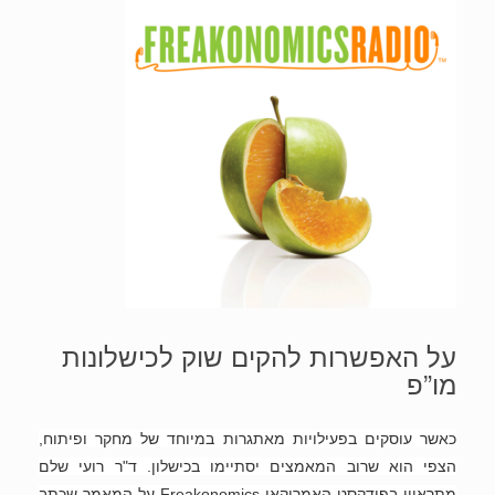
על האפשרות להקים שוק לכישלונות
מו”פ
כאשר עוסקים בפעילויות מאתגרות במיוחד של מחקר ופיתוח,
הצפי הוא שרוב המאמצים יסתיימו בכישלון. ד"ר רועי שלם
מתראיין בפודקסט האמריקאי Freakonomics על המאמר שכתב