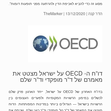
מסוג זה כדי להביא לאכיפת הדין ולהרתעה מפני תופעות דומות".
הדר קנה
| 13/12/2020 | TheMarker
דו”ח ה- OECD על ישראל מצטט את
מאמרם של ד”ר מופקדי וד”ר שלם
בדו"ח האחרון של OECD על ישראל, ייחד הארגון פרק שלם
לכשלים במימון הרשויות המקומיות ולפערים העצומים בין
הרשויות בישראל — הגדולים ביותר במדינות המפותחות. הדוח
מצטט את המאמר של ד"ר טל מופקדי וד"ר רועי שלם, שניתח את