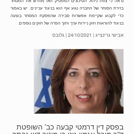
נראה כי צוות ניהול הסיכונים המפסיק ו/או מחדש את המסחר
בזירת הסוחר של החברה נגוע אף הוא בניגוד עניינים. יש באמור
כדי לקבוע שקיימת אפשרות סבירה שהפסקת המסחר בוצעה
בניגוד להוראות חוק ניירות ערך ותוך הפרה של חוקים נוספים.
אבישי גרינצייג
| 24/10/2021 | גלובס
בפסק דין דרמטי קבעה כב’ השופטת
ד”ר מיכל אגמון גונן כי מיטב דש גבתה