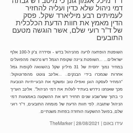
דמי ניהול שלא כדין ועליה להחזיר
לעמיתים רבע מיליארד שקל. פסק
הדין מאמץ את חוות הדעת הכלכלית
של ד”ר רועי שלם, אשר הוגשה מטעם
התובעים
השופטת הופתעה לרעה מהניהול בדש - וסידרה צ'ק ל-100 אלף
ישראלים... ...השופטת ציינה שקופת הגמל דש נרכשה מהפועלים
במחיר נמוך יחסית של 31 מיליון שקל בהשוואה לקופות גמל
אחרות שנמכרו בידי הבנקים.. ...אלינב צוטט מהפרוטוקול:
"המחיר לעסקה הוגן ואפילו טוב ומשקף את הבעייתיות הנובעת
מכך שאנחנו נידרש בעתיד לעלות את דמי הניהול". אלינב העריך
כי בתוך שש־שבע שנים תחזיר דש את ההשקעה באמצעות דמי
הניהול שתגבה. לפי חוות הדעת של מומחה התובעים, ד"ר רועי
שלם, בפועל ההשקעה הוחזרה בפחות משנתיים.
עידו באום
| 28/08/2021 | TheMarker