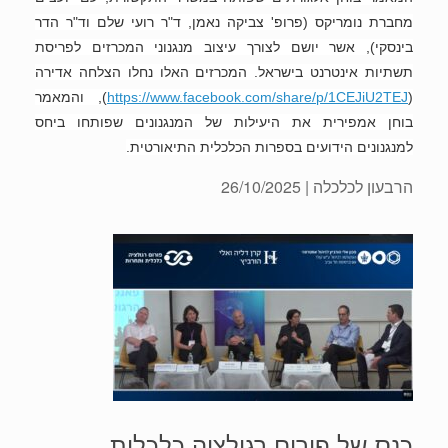
מחברת נומריקס (פרופ' צביקה נאמן, ד"ר רועי שלם וד"ר הדר
בינסקי), אשר יושם לצורך עיצוב מנגנוני המכרזים לפריסת
תשתיות אינטרנט בישראל.
המכרזים האלו נחלו הצלחה אדירה
(
https://www.facebook.com/share/p/1CEJiU2TEJ
), והמאמר
בוחן אמפירית את היעילות של המנגנונים שפותחו ביחס
למנגנונים הידועים בספרות הכלכלית התיאורטית.
הרבעון לכלכלה
| 26/10/2025
כנס של פורום רגולציה כלכלית