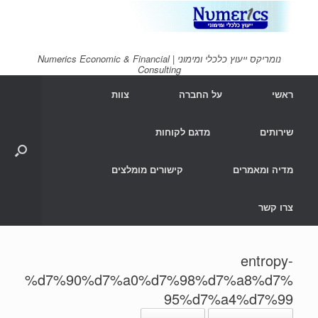
Ski
t
conten
נומריקס ייעוץ כלכלי ומימוני | Numerics Economic & Financial
Consulting
ראשי
על החברה
צוות
שירותים
מדגם לקוחות
מדיה ומאמרים
קישורים מומלצים
צרו קשר
entropy-
%d7%90%d7%a0%d7%98%d7%a8%d7%
95%d7%a4%d7%99