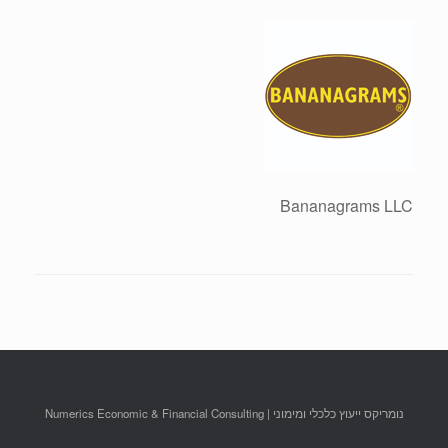
Bananagrams LLC
נומריקס ייעוץ כלכלי ומימוני | Numerics Economic & Financial Consulting