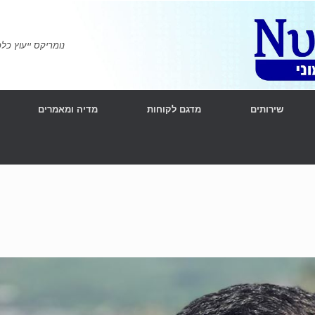
נומריקס ייעוץ כלכלי ומימוני | l Consulting
שירותים
מדגם לקוחות
מדיה ומאמרים