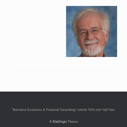
נומריקס ייעוץ כלכלי ומימוני | Numerics Economic & Financial Consulting
A
SiteOrigin
Theme