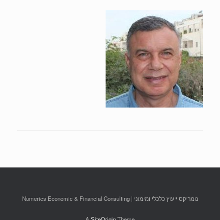
נומריקס ייעוץ כלכלי ומימוני | Numerics Economic & Financial Consulting
A
SiteOrigin
Theme