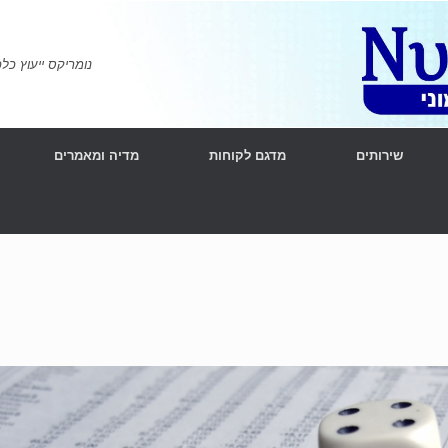
נומריקס ייעוץ כלכלי ומימוני | l Consulting
שירותים
מדגם לקוחות
מדיה ומאמרים