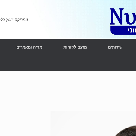
נומריקס ייעוץ כלכלי ומימוני | l Consulting
שירותים
מדגם לקוחות
מדיה ומאמרים