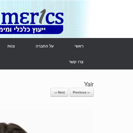
Ski
t
conten
ראשי
על החברה
צוות
צרו קשר
Yair
Next →
← Previous