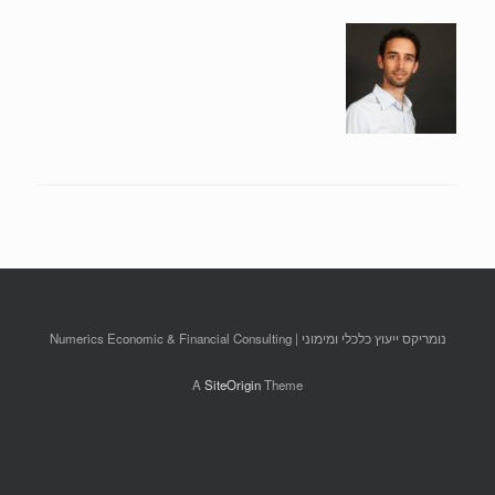
נומריקס ייעוץ כלכלי ומימוני | Numerics Economic & Financial Consulting
A
SiteOrigin
Theme