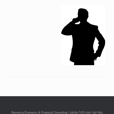
נומריקס ייעוץ כלכלי ומימוני | Numerics Economic & Financial Consulting