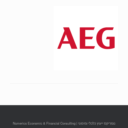
נומריקס ייעוץ כלכלי ומימוני | Numerics Economic & Financial Consulting