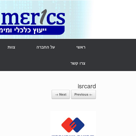
Ski
t
conten
ראשי
על החברה
צוות
צרו קשר
isrcard
Next →
← Previous