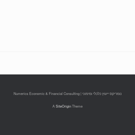
נומריקס ייעוץ כלכלי ומימוני | Numerics Economic & Financial Consulting
A
SiteOrigin
Theme