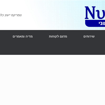
נומריקס ייעוץ כלכלי ומימוני | l Consulting
שירותים
מדגם לקוחות
מדיה ומאמרים