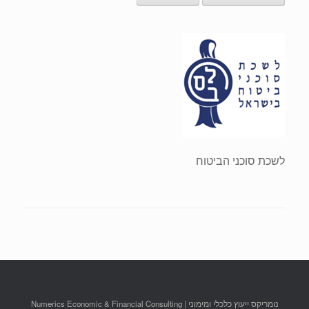
לשכת סוכני הביטוח
נומריקס ייעוץ כלכלי ומימוני | Numerics Economic & Financial Consulting