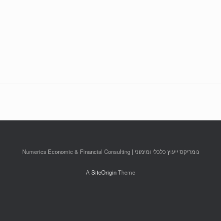
נומריקס ייעוץ כלכלי ומימוני | Numerics Economic & Financial Consulting
A
SiteOrigin
Theme