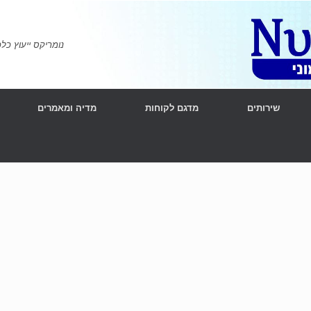
נומריקס ייעוץ כלכלי ומימוני | l Consulting
שירותים
מדגם לקוחות
מדיה ומאמרים