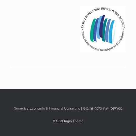
נומריקס ייעוץ כלכלי ומימוני | Numerics Economic & Financial Consulting
A
SiteOrigin
Theme