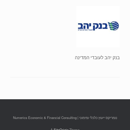
בנק יהב לעובדי המדינה
נומריקס ייעוץ כלכלי ומימוני | Numerics Economic & Financial Consulting
A
SiteOrigin
Theme