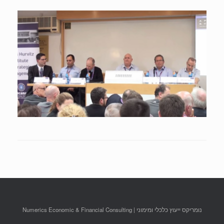
נומריקס ייעוץ כלכלי ומימוני | Numerics Economic & Financial Consulting