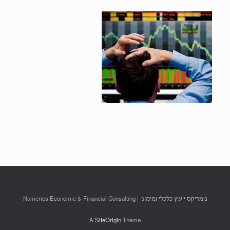
נומריקס ייעוץ כלכלי ומימוני | Numerics Economic & Financial Consulting
A
SiteOrigin
Theme