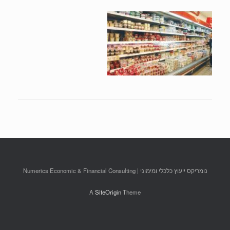
נומריקס ייעוץ כלכלי ומימוני | Numerics Economic & Financial Consulting
A
SiteOrigin
Theme