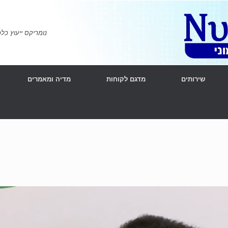
נומריקס ייעוץ כלכלי ומימוני | l Consulting
שירותים
מדגם לקוחות
מדיה ומאמרים