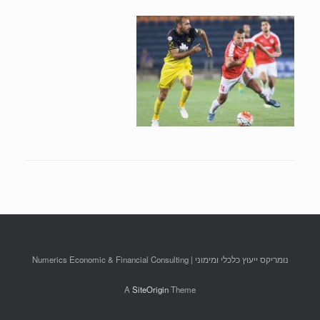
נומריקס ייעוץ כלכלי ומימוני | Numerics Economic & Financial Consulting
A
SiteOrigin
Theme