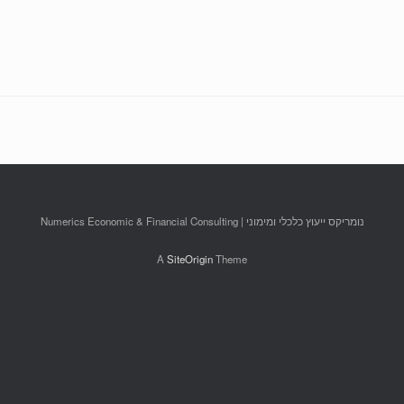
נומריקס ייעוץ כלכלי ומימוני | Numerics Economic & Financial Consulting
A
SiteOrigin
Theme