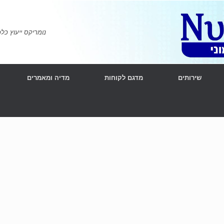
נומריקס ייעוץ כלכלי ומימוני | l Consulting
שירותים
מדגם לקוחות
מדיה ומאמרים