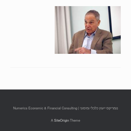
נומריקס ייעוץ כלכלי ומימוני | Numerics Economic & Financial Consulting
A
SiteOrigin
Theme