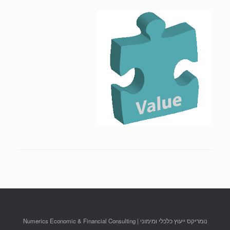
נומריקס ייעוץ כלכלי ומימוני | Numerics Economic & Financial Consulting